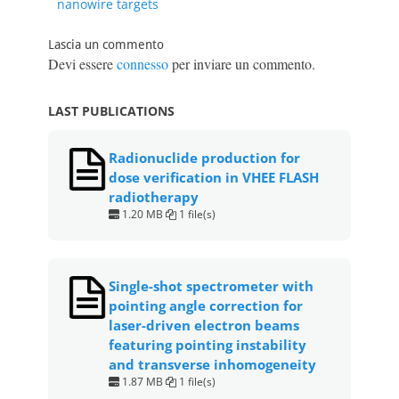
nanowire targets
o
p
k
Lascia un commento
Devi essere
connesso
per inviare un commento.
LAST PUBLICATIONS
Radionuclide production for
dose verification in VHEE FLASH
radiotherapy
1.20 MB
1 file(s)
Single-shot spectrometer with
pointing angle correction for
laser-driven electron beams
featuring pointing instability
and transverse inhomogeneity
1.87 MB
1 file(s)