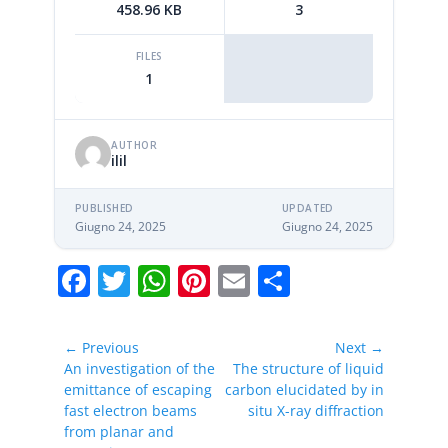
458.96 KB
3
FILES
1
AUTHOR
ilil
PUBLISHED
UPDATED
Giugno 24, 2025
Giugno 24, 2025
F
T
W
Pi
E
C
a
w
h
nt
m
o
c
itt
at
er
ai
n
Navigazione
← Previous
Next →
e
er
s
e
l
di
articoli
Previous
Next
An investigation of the
The structure of liquid
post:
post:
emittance of escaping
carbon elucidated by in
b
A
st
vi
fast electron beams
situ X-ray diffraction
o
p
di
from planar and